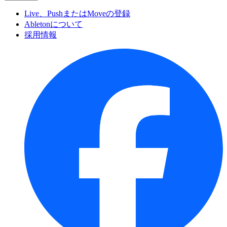
Live、PushまたはMoveの登録
Abletonについて
採用情報