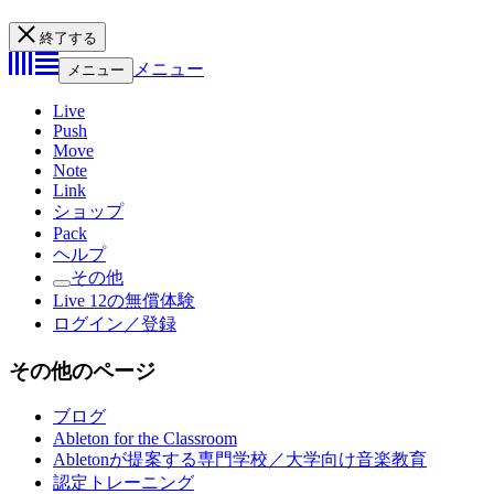
終了する
メニュー
メニュー
Live
Push
Move
Note
Link
ショップ
Pack
ヘルプ
その他
Live 12の無償体験
ログイン／登録
その他のページ
ブログ
Ableton for the Classroom
Abletonが提案する専門学校／大学向け音楽教育
認定トレーニング