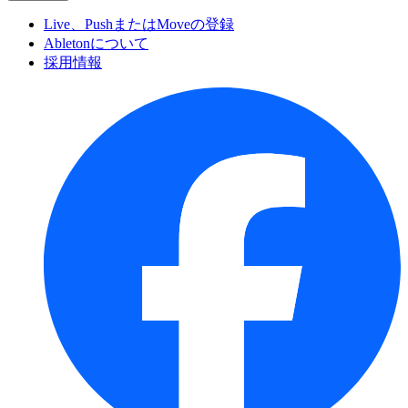
Live、PushまたはMoveの登録
Abletonについて
採用情報