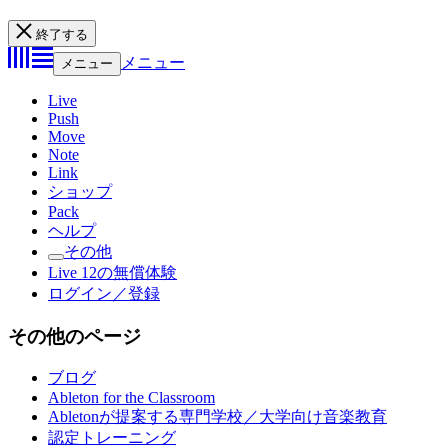
終了する
メニュー
メニュー
Live
Push
Move
Note
Link
ショップ
Pack
ヘルプ
その他
Live 12の無償体験
ログイン／登録
その他のページ
ブログ
Ableton for the Classroom
Abletonが提案する専門学校／大学向け音楽教育
認定トレーニング