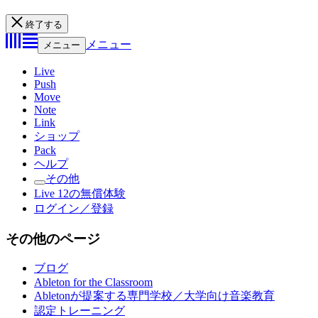
終了する
メニュー
メニュー
Live
Push
Move
Note
Link
ショップ
Pack
ヘルプ
その他
Live 12の無償体験
ログイン／登録
その他のページ
ブログ
Ableton for the Classroom
Abletonが提案する専門学校／大学向け音楽教育
認定トレーニング