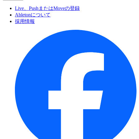
Live、PushまたはMoveの登録
Abletonについて
採用情報