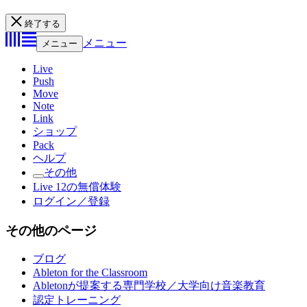
終了する
メニュー
メニュー
Live
Push
Move
Note
Link
ショップ
Pack
ヘルプ
その他
Live 12の無償体験
ログイン／登録
その他のページ
ブログ
Ableton for the Classroom
Abletonが提案する専門学校／大学向け音楽教育
認定トレーニング