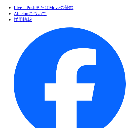
Live、PushまたはMoveの登録
Abletonについて
採用情報