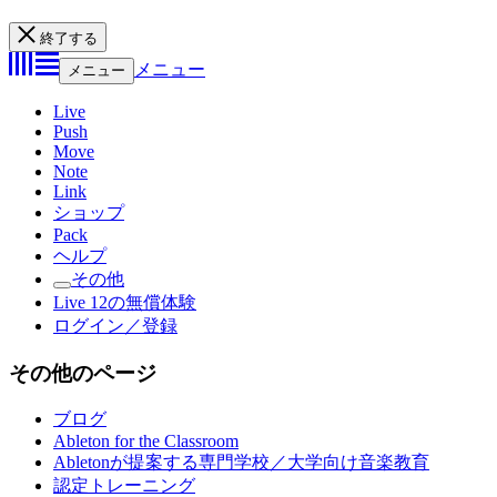
終了する
メニュー
メニュー
Live
Push
Move
Note
Link
ショップ
Pack
ヘルプ
その他
Live 12の無償体験
ログイン／登録
その他のページ
ブログ
Ableton for the Classroom
Abletonが提案する専門学校／大学向け音楽教育
認定トレーニング