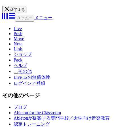
終了する
メニュー
メニュー
Live
Push
Move
Note
Link
ショップ
Pack
ヘルプ
その他
Live 12の無償体験
ログイン／登録
その他のページ
ブログ
Ableton for the Classroom
Abletonが提案する専門学校／大学向け音楽教育
認定トレーニング