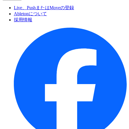
Live、PushまたはMoveの登録
Abletonについて
採用情報