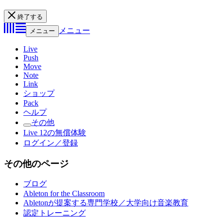
終了する
メニュー
メニュー
Live
Push
Move
Note
Link
ショップ
Pack
ヘルプ
その他
Live 12の無償体験
ログイン／登録
その他のページ
ブログ
Ableton for the Classroom
Abletonが提案する専門学校／大学向け音楽教育
認定トレーニング