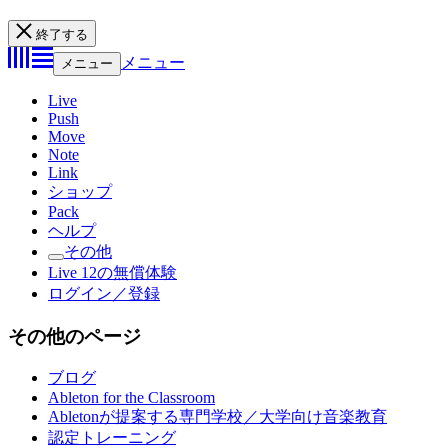
終了する
メニュー
メニュー
Live
Push
Move
Note
Link
ショップ
Pack
ヘルプ
その他
Live 12の無償体験
ログイン／登録
その他のページ
ブログ
Ableton for the Classroom
Abletonが提案する専門学校／大学向け音楽教育
認定トレーニング