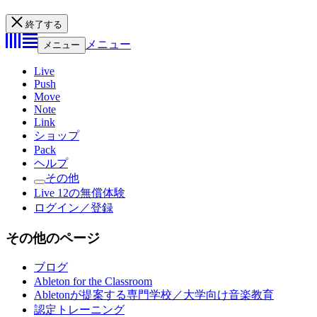
終了する
メニュー
メニュー
Live
Push
Move
Note
Link
ショップ
Pack
ヘルプ
その他
Live 12の無償体験
ログイン／登録
その他のページ
ブログ
Ableton for the Classroom
Abletonが提案する専門学校／大学向け音楽教育
認定トレーニング