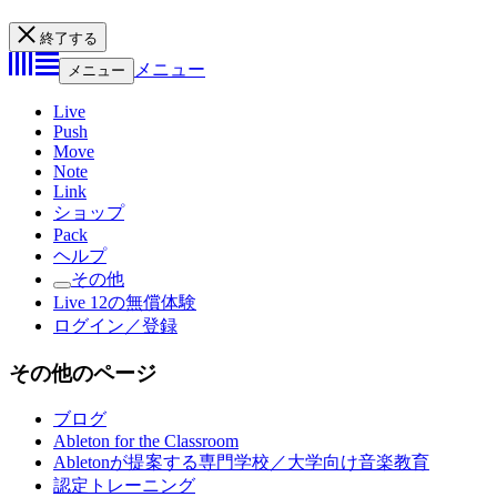
終了する
メニュー
メニュー
Live
Push
Move
Note
Link
ショップ
Pack
ヘルプ
その他
Live 12の無償体験
ログイン／登録
その他のページ
ブログ
Ableton for the Classroom
Abletonが提案する専門学校／大学向け音楽教育
認定トレーニング