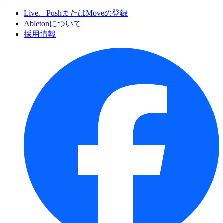
Live、PushまたはMoveの登録
Abletonについて
採用情報