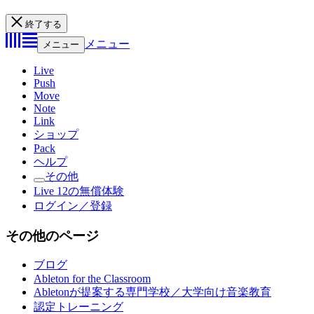
終了する
メニュー
メニュー
Live
Push
Move
Note
Link
ショップ
Pack
ヘルプ
その他
Live 12の無償体験
ログイン／登録
その他のページ
ブログ
Ableton for the Classroom
Abletonが提案する専門学校／大学向け音楽教育
認定トレーニング