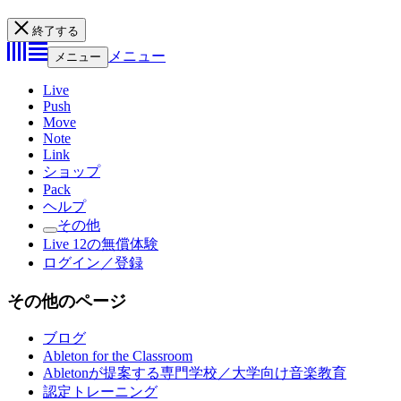
終了する
メニュー
メニュー
Live
Push
Move
Note
Link
ショップ
Pack
ヘルプ
その他
Live 12の無償体験
ログイン／登録
その他のページ
ブログ
Ableton for the Classroom
Abletonが提案する専門学校／大学向け音楽教育
認定トレーニング