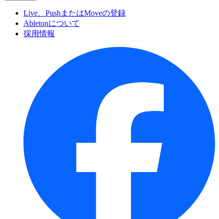
Live、PushまたはMoveの登録
Abletonについて
採用情報