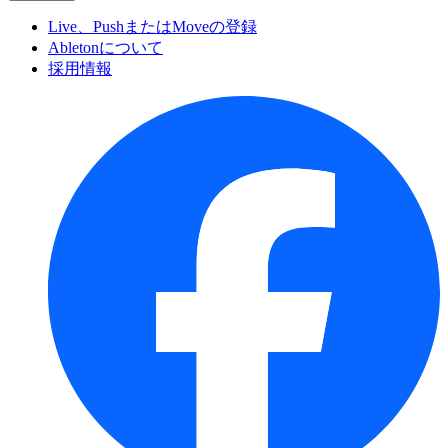
Live、PushまたはMoveの登録
Abletonについて
採用情報