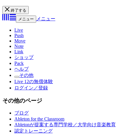
終了する
メニュー
メニュー
Live
Push
Move
Note
Link
ショップ
Pack
ヘルプ
その他
Live 12の無償体験
ログイン／登録
その他のページ
ブログ
Ableton for the Classroom
Abletonが提案する専門学校／大学向け音楽教育
認定トレーニング