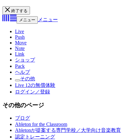
終了する
メニュー
メニュー
Live
Push
Move
Note
Link
ショップ
Pack
ヘルプ
その他
Live 12の無償体験
ログイン／登録
その他のページ
ブログ
Ableton for the Classroom
Abletonが提案する専門学校／大学向け音楽教育
認定トレーニング