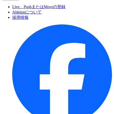
Live、PushまたはMoveの登録
Abletonについて
採用情報