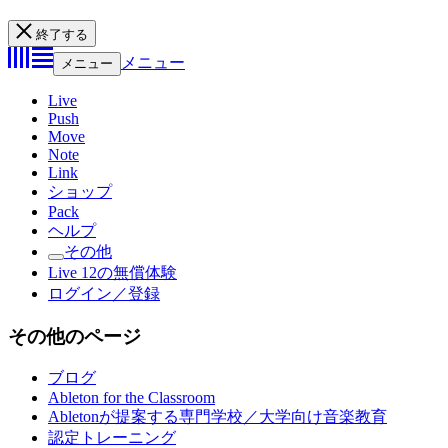
終了する
メニュー
メニュー
Live
Push
Move
Note
Link
ショップ
Pack
ヘルプ
その他
Live 12の無償体験
ログイン／登録
その他のページ
ブログ
Ableton for the Classroom
Abletonが提案する専門学校／大学向け音楽教育
認定トレーニング