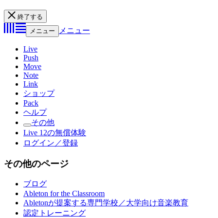
終了する
メニュー
メニュー
Live
Push
Move
Note
Link
ショップ
Pack
ヘルプ
その他
Live 12の無償体験
ログイン／登録
その他のページ
ブログ
Ableton for the Classroom
Abletonが提案する専門学校／大学向け音楽教育
認定トレーニング