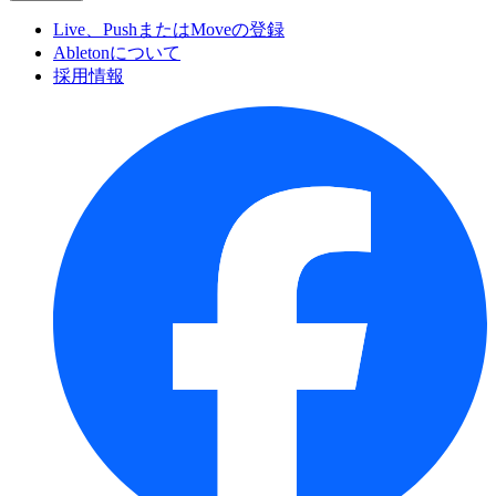
Live、PushまたはMoveの登録
Abletonについて
採用情報