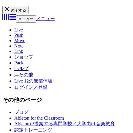
終了する
メニュー
メニュー
Live
Push
Move
Note
Link
ショップ
Pack
ヘルプ
その他
Live 12の無償体験
ログイン／登録
その他のページ
ブログ
Ableton for the Classroom
Abletonが提案する専門学校／大学向け音楽教育
認定トレーニング