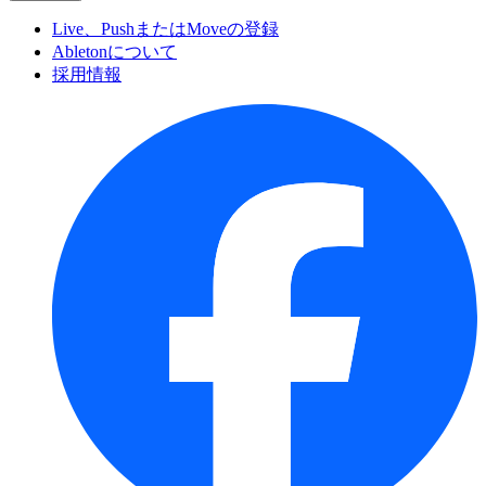
Live、PushまたはMoveの登録
Abletonについて
採用情報