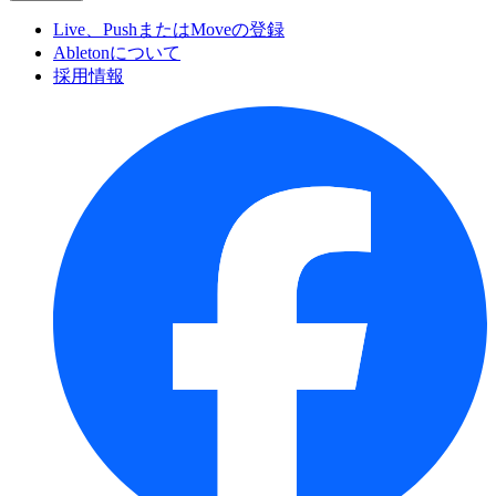
Live、PushまたはMoveの登録
Abletonについて
採用情報