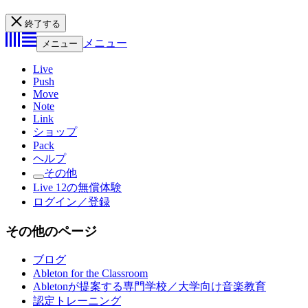
終了する
メニュー
メニュー
Live
Push
Move
Note
Link
ショップ
Pack
ヘルプ
その他
Live 12の無償体験
ログイン／登録
その他のページ
ブログ
Ableton for the Classroom
Abletonが提案する専門学校／大学向け音楽教育
認定トレーニング