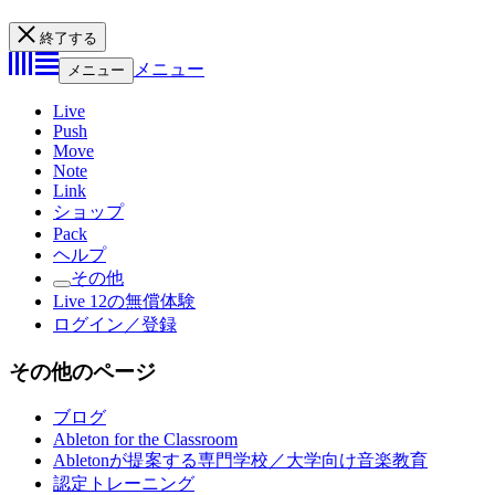
終了する
メニュー
メニュー
Live
Push
Move
Note
Link
ショップ
Pack
ヘルプ
その他
Live 12の無償体験
ログイン／登録
その他のページ
ブログ
Ableton for the Classroom
Abletonが提案する専門学校／大学向け音楽教育
認定トレーニング