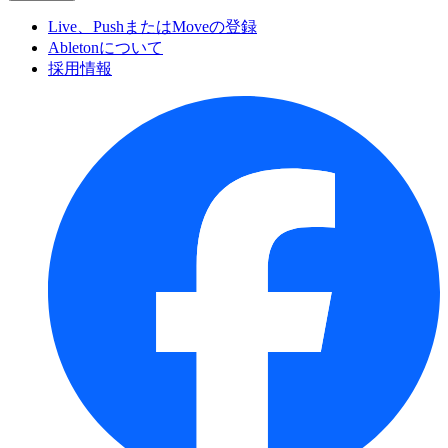
Live、PushまたはMoveの登録
Abletonについて
採用情報