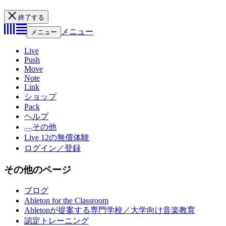
終了する
メニュー
メニュー
Live
Push
Move
Note
Link
ショップ
Pack
ヘルプ
その他
Live 12の無償体験
ログイン／登録
その他のページ
ブログ
Ableton for the Classroom
Abletonが提案する専門学校／大学向け音楽教育
認定トレーニング