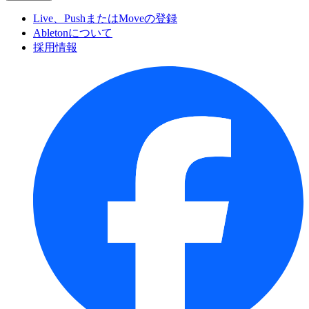
Live、PushまたはMoveの登録
Abletonについて
採用情報