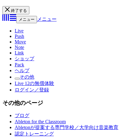
終了する
メニュー
メニュー
Live
Push
Move
Note
Link
ショップ
Pack
ヘルプ
その他
Live 12の無償体験
ログイン／登録
その他のページ
ブログ
Ableton for the Classroom
Abletonが提案する専門学校／大学向け音楽教育
認定トレーニング