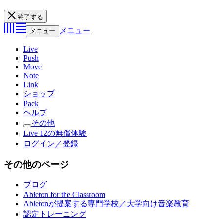
終了する
メニュー
メニュー
Live
Push
Move
Note
Link
ショップ
Pack
ヘルプ
その他
Live 12の無償体験
ログイン／登録
その他のページ
ブログ
Ableton for the Classroom
Abletonが提案する専門学校／大学向け音楽教育
認定トレーニング