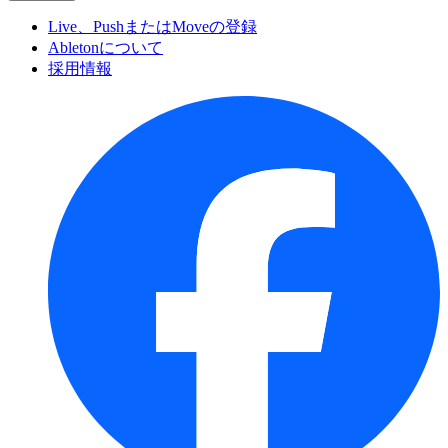
Live、PushまたはMoveの登録
Abletonについて
採用情報