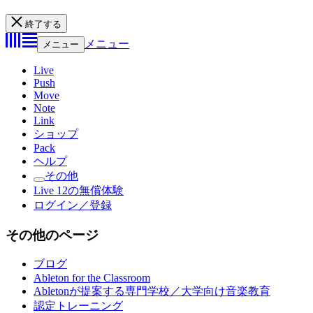
終了する
メニュー
メニュー
Live
Push
Move
Note
Link
ショップ
Pack
ヘルプ
その他
Live 12の無償体験
ログイン／登録
その他のページ
ブログ
Ableton for the Classroom
Abletonが提案する専門学校／大学向け音楽教育
認定トレーニング