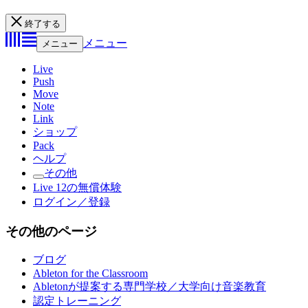
終了する
メニュー
メニュー
Live
Push
Move
Note
Link
ショップ
Pack
ヘルプ
その他
Live 12の無償体験
ログイン／登録
その他のページ
ブログ
Ableton for the Classroom
Abletonが提案する専門学校／大学向け音楽教育
認定トレーニング