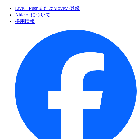
Live、PushまたはMoveの登録
Abletonについて
採用情報