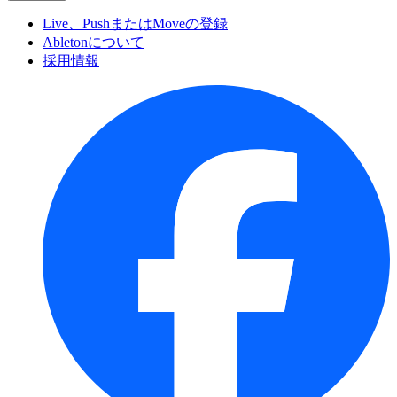
Live、PushまたはMoveの登録
Abletonについて
採用情報