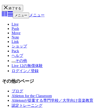
終了する
メニュー
メニュー
Live
Push
Move
Note
Link
ショップ
Pack
ヘルプ
その他
Live 12の無償体験
ログイン／登録
その他のページ
ブログ
Ableton for the Classroom
Abletonが提案する専門学校／大学向け音楽教育
認定トレーニング