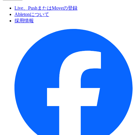
Live、PushまたはMoveの登録
Abletonについて
採用情報