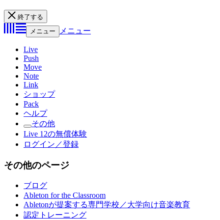
終了する
メニュー
メニュー
Live
Push
Move
Note
Link
ショップ
Pack
ヘルプ
その他
Live 12の無償体験
ログイン／登録
その他のページ
ブログ
Ableton for the Classroom
Abletonが提案する専門学校／大学向け音楽教育
認定トレーニング