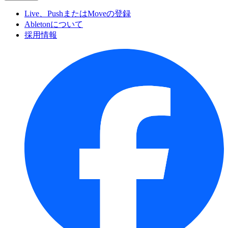
Live、PushまたはMoveの登録
Abletonについて
採用情報