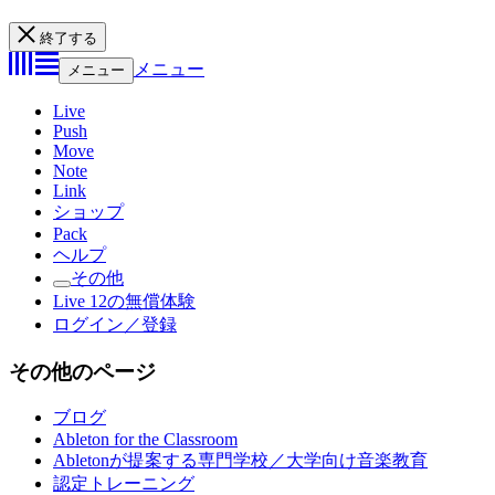
終了する
メニュー
メニュー
Live
Push
Move
Note
Link
ショップ
Pack
ヘルプ
その他
Live 12の無償体験
ログイン／登録
その他のページ
ブログ
Ableton for the Classroom
Abletonが提案する専門学校／大学向け音楽教育
認定トレーニング