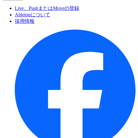
Live、PushまたはMoveの登録
Abletonについて
採用情報