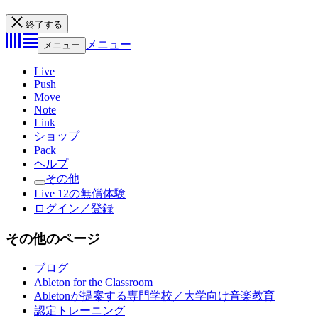
終了する
メニュー
メニュー
Live
Push
Move
Note
Link
ショップ
Pack
ヘルプ
その他
Live 12の無償体験
ログイン／登録
その他のページ
ブログ
Ableton for the Classroom
Abletonが提案する専門学校／大学向け音楽教育
認定トレーニング