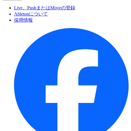
Live、PushまたはMoveの登録
Abletonについて
採用情報