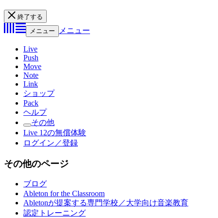
終了する
メニュー
メニュー
Live
Push
Move
Note
Link
ショップ
Pack
ヘルプ
その他
Live 12の無償体験
ログイン／登録
その他のページ
ブログ
Ableton for the Classroom
Abletonが提案する専門学校／大学向け音楽教育
認定トレーニング