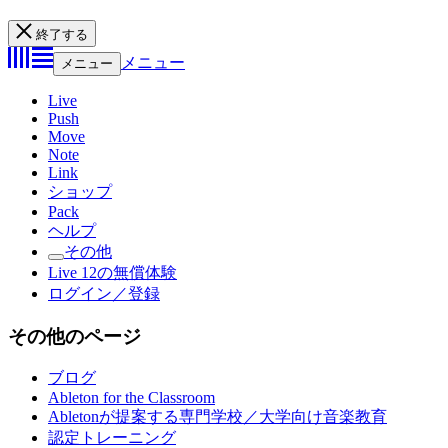
終了する
メニュー
メニュー
Live
Push
Move
Note
Link
ショップ
Pack
ヘルプ
その他
Live 12の無償体験
ログイン／登録
その他のページ
ブログ
Ableton for the Classroom
Abletonが提案する専門学校／大学向け音楽教育
認定トレーニング