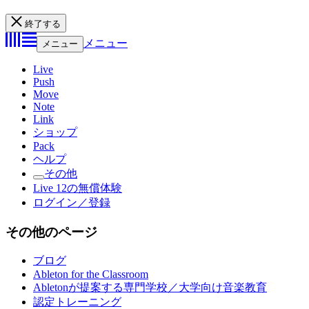
終了する
メニュー
メニュー
Live
Push
Move
Note
Link
ショップ
Pack
ヘルプ
その他
Live 12の無償体験
ログイン／登録
その他のページ
ブログ
Ableton for the Classroom
Abletonが提案する専門学校／大学向け音楽教育
認定トレーニング