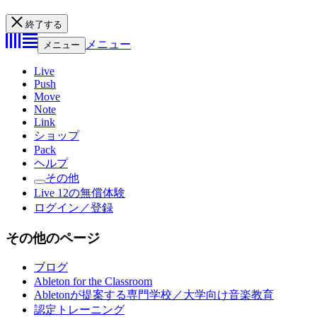
終了する
メニュー
メニュー
Live
Push
Move
Note
Link
ショップ
Pack
ヘルプ
その他
Live 12の無償体験
ログイン／登録
その他のページ
ブログ
Ableton for the Classroom
Abletonが提案する専門学校／大学向け音楽教育
認定トレーニング