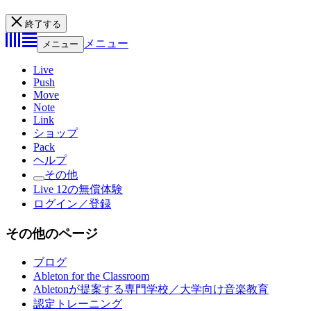
終了する
メニュー
メニュー
Live
Push
Move
Note
Link
ショップ
Pack
ヘルプ
その他
Live 12の無償体験
ログイン／登録
その他のページ
ブログ
Ableton for the Classroom
Abletonが提案する専門学校／大学向け音楽教育
認定トレーニング