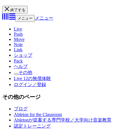
終了する
メニュー
メニュー
Live
Push
Move
Note
Link
ショップ
Pack
ヘルプ
その他
Live 12の無償体験
ログイン／登録
その他のページ
ブログ
Ableton for the Classroom
Abletonが提案する専門学校／大学向け音楽教育
認定トレーニング