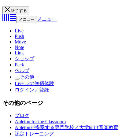
終了する
メニュー
メニュー
Live
Push
Move
Note
Link
ショップ
Pack
ヘルプ
その他
Live 12の無償体験
ログイン／登録
その他のページ
ブログ
Ableton for the Classroom
Abletonが提案する専門学校／大学向け音楽教育
認定トレーニング