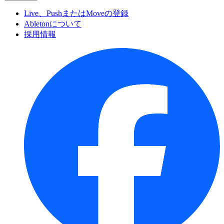
Live、PushまたはMoveの登録
Abletonについて
採用情報