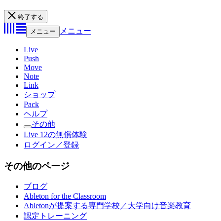
終了する
メニュー
メニュー
Live
Push
Move
Note
Link
ショップ
Pack
ヘルプ
その他
Live 12の無償体験
ログイン／登録
その他のページ
ブログ
Ableton for the Classroom
Abletonが提案する専門学校／大学向け音楽教育
認定トレーニング