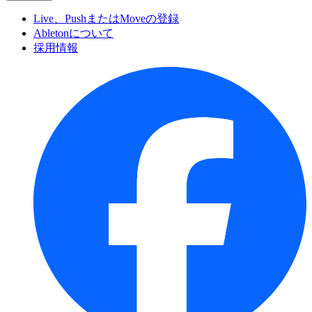
Live、PushまたはMoveの登録
Abletonについて
採用情報