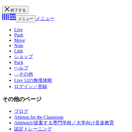
終了する
メニュー
メニュー
Live
Push
Move
Note
Link
ショップ
Pack
ヘルプ
その他
Live 12の無償体験
ログイン／登録
その他のページ
ブログ
Ableton for the Classroom
Abletonが提案する専門学校／大学向け音楽教育
認定トレーニング