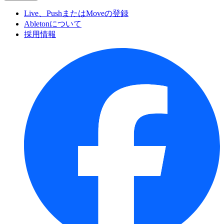
Live、PushまたはMoveの登録
Abletonについて
採用情報