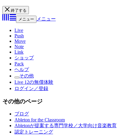
終了する
メニュー
メニュー
Live
Push
Move
Note
Link
ショップ
Pack
ヘルプ
その他
Live 12の無償体験
ログイン／登録
その他のページ
ブログ
Ableton for the Classroom
Abletonが提案する専門学校／大学向け音楽教育
認定トレーニング