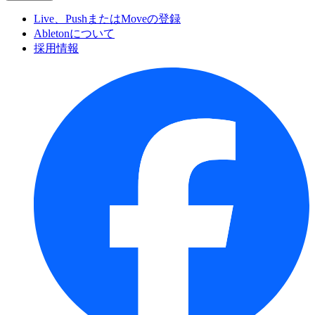
Live、PushまたはMoveの登録
Abletonについて
採用情報