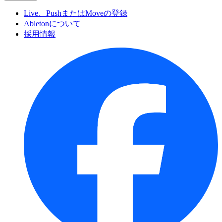
Live、PushまたはMoveの登録
Abletonについて
採用情報