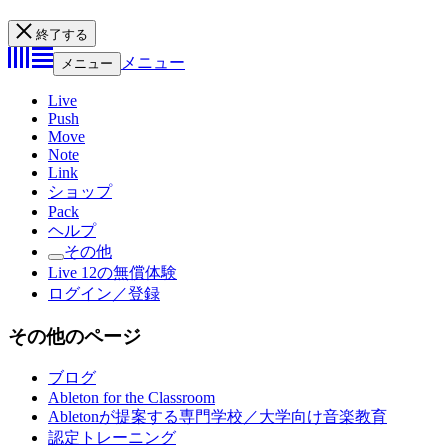
終了する
メニュー
メニュー
Live
Push
Move
Note
Link
ショップ
Pack
ヘルプ
その他
Live 12の無償体験
ログイン／登録
その他のページ
ブログ
Ableton for the Classroom
Abletonが提案する専門学校／大学向け音楽教育
認定トレーニング