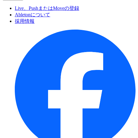
Live、PushまたはMoveの登録
Abletonについて
採用情報