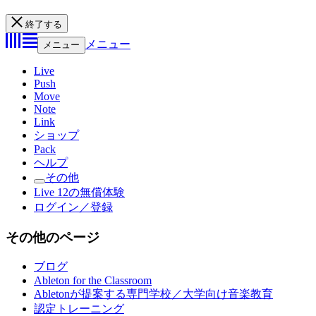
終了する
メニュー
メニュー
Live
Push
Move
Note
Link
ショップ
Pack
ヘルプ
その他
Live 12の無償体験
ログイン／登録
その他のページ
ブログ
Ableton for the Classroom
Abletonが提案する専門学校／大学向け音楽教育
認定トレーニング