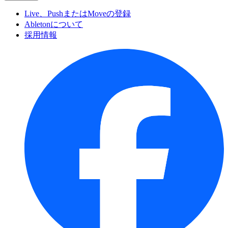
Live、PushまたはMoveの登録
Abletonについて
採用情報