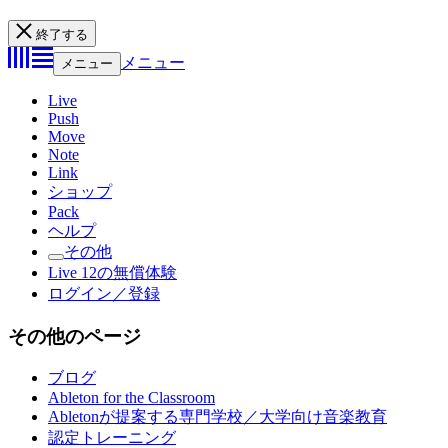
終了する
メニュー
メニュー
Live
Push
Move
Note
Link
ショップ
Pack
ヘルプ
その他
Live 12の無償体験
ログイン／登録
その他のページ
ブログ
Ableton for the Classroom
Abletonが提案する専門学校／大学向け音楽教育
認定トレーニング