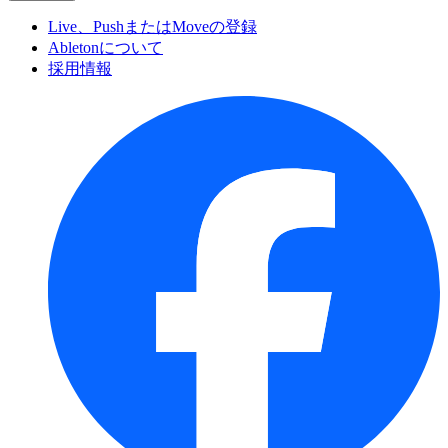
Live、PushまたはMoveの登録
Abletonについて
採用情報