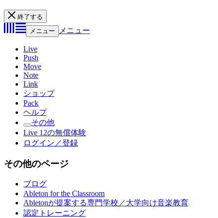
終了する
メニュー
メニュー
Live
Push
Move
Note
Link
ショップ
Pack
ヘルプ
その他
Live 12の無償体験
ログイン／登録
その他のページ
ブログ
Ableton for the Classroom
Abletonが提案する専門学校／大学向け音楽教育
認定トレーニング