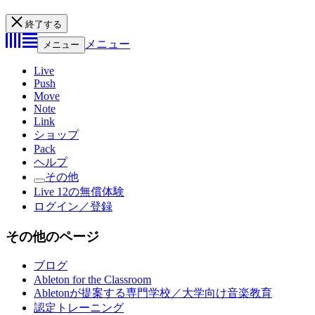
終了する
メニュー
メニュー
Live
Push
Move
Note
Link
ショップ
Pack
ヘルプ
その他
Live 12の無償体験
ログイン／登録
その他のページ
ブログ
Ableton for the Classroom
Abletonが提案する専門学校／大学向け音楽教育
認定トレーニング