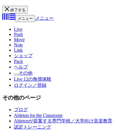
終了する
メニュー
メニュー
Live
Push
Move
Note
Link
ショップ
Pack
ヘルプ
その他
Live 12の無償体験
ログイン／登録
その他のページ
ブログ
Ableton for the Classroom
Abletonが提案する専門学校／大学向け音楽教育
認定トレーニング