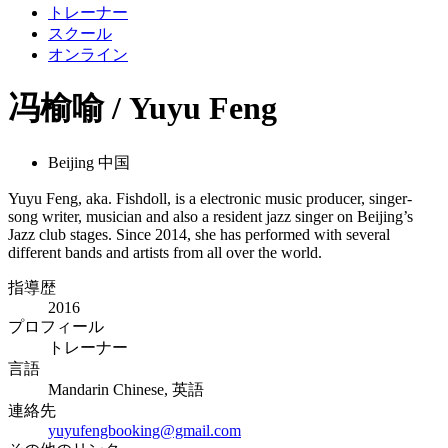
トレーナー
スクール
オンライン
冯榆喻 / Yuyu Feng
Beijing 中国
Yuyu Feng, aka. Fishdoll, is a electronic music producer, singer-
song writer, musician and also a resident jazz singer on Beijing’s
Jazz club stages. Since 2014, she has performed with several
different bands and artists from all over the world.
指導歴
2016
プロフィール
トレーナー
言語
Mandarin Chinese, 英語
連絡先
yuyufengbooking@gmail.com