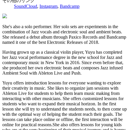
その他のリンク
SoundCloud
,
Instagram
,
Bandcamp
She's also a solo performer. Her solo sets are experiments in the
combination of Jazz vocals and electronic soul and ambient beats.
She released a debut album through Paxico Records and Bandcamp
named it one of the best Electronic Releases of 2018.
Having grown up as a classical violin player, Yuyu has completed
her Jazz vocal performance degree in the new school for Jazz and
contemporary music in New York in 2016. Since even before that,
she produced her own electronic beats and composes Jazz infused
Ambient Soul with Ableton Live and Push.
Yuyu offers introduction lessons for everyone wanting to explore
their creativity in music. She likes to organize jam sessions with
Ableton Live for students to help them learn music making from
interacting with other musicians. She offers customized lessons for
students who want to expand their musical horizon. In the first
lesson she will try to understand the students needs, to then come up
with the optimal way of helping the student reach their goals. The
lessons can take place online or offline, the first interaction will be
online for practical reasons.She also offers lessons for young kids
who are at the very beginning of their musical journey and is happy