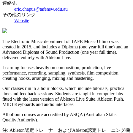
連絡先
eric.chapus@tafensw.edu.au
その他のリンク
Website
The Electronic Music department of TAFE Music Ultimo was
created in 2015, and includes a Diploma (one year full time) and an
Advanced Diploma of Sound Production (one year full time),
delivered entirely with Ableton Live.
Learning focuses heavily on composition, production, live
performance, recording, sampling, synthesis, film composition,
creating hooks, arranging, mixing and mastering.
Our classes run in 3 hour blocks, which include tutorials, practical
time and feedback sessions. Students are taught in computer labs
fitted with the latest version of Ableton Live Suite, Ableton Push,
MIDI Keyboards and audio interfaces.
All of our courses are accredited by ASQA (Australian Skills
Quality Authority).
注: Ableton認定トレーナーおよびAbleton認定トレーニング機