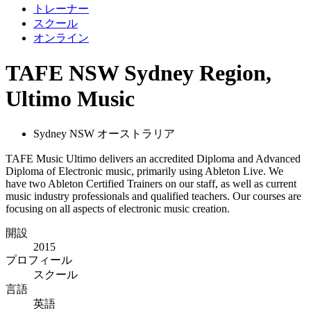
トレーナー
スクール
オンライン
TAFE NSW Sydney Region,
Ultimo Music
Sydney NSW オーストラリア
TAFE Music Ultimo delivers an accredited Diploma and Advanced
Diploma of Electronic music, primarily using Ableton Live. We
have two Ableton Certified Trainers on our staff, as well as current
music industry professionals and qualified teachers. Our courses are
focusing on all aspects of electronic music creation.
開設
2015
プロフィール
スクール
言語
英語