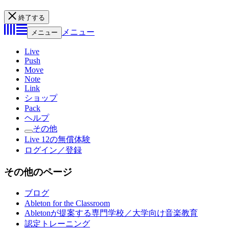
終了する
メニュー
メニュー
Live
Push
Move
Note
Link
ショップ
Pack
ヘルプ
その他
Live 12の無償体験
ログイン／登録
その他のページ
ブログ
Ableton for the Classroom
Abletonが提案する専門学校／大学向け音楽教育
認定トレーニング