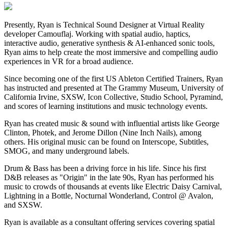
Presently, Ryan is Technical Sound Designer at Virtual Reality
developer Camouflaj. Working with spatial audio, haptics,
interactive audio, generative synthesis & AI-enhanced sonic tools,
Ryan aims to help create the most immersive and compelling audio
experiences in VR for a broad audience.
Since becoming one of the first US Ableton Certified Trainers, Ryan
has instructed and presented at The Grammy Museum, University of
California Irvine, SXSW, Icon Collective, Studio School, Pyramind,
and scores of learning institutions and music technology events.
Ryan has created music & sound with influential artists like George
Clinton, Photek, and Jerome Dillon (Nine Inch Nails), among
others. His original music can be found on Interscope, Subtitles,
SMOG, and many underground labels.
Drum & Bass has been a driving force in his life. Since his first
D&B releases as "Origin" in the late 90s, Ryan has performed his
music to crowds of thousands at events like Electric Daisy Carnival,
Lightning in a Bottle, Nocturnal Wonderland, Control @ Avalon,
and SXSW.
Ryan is available as a consultant offering services covering spatial