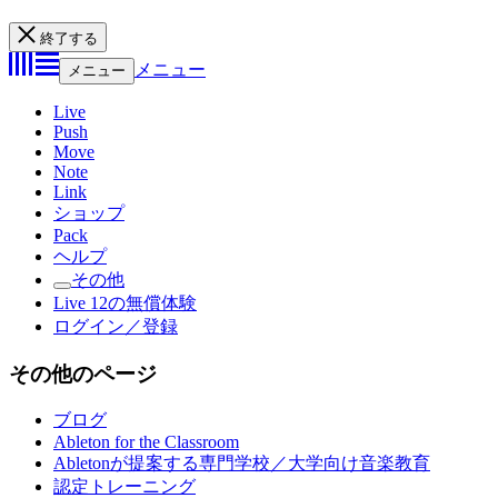
終了する
メニュー
メニュー
Live
Push
Move
Note
Link
ショップ
Pack
ヘルプ
その他
Live 12の無償体験
ログイン／登録
その他のページ
ブログ
Ableton for the Classroom
Abletonが提案する専門学校／大学向け音楽教育
認定トレーニング