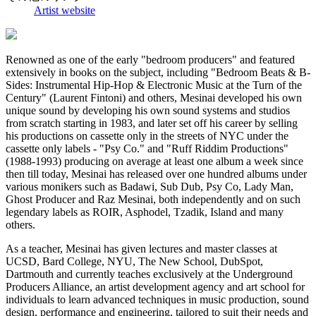
Artist website
Renowned as one of the early "bedroom producers" and featured
extensively in books on the subject, including "Bedroom Beats & B-
Sides: Instrumental Hip-Hop & Electronic Music at the Turn of the
Century" (Laurent Fintoni) and others, Mesinai developed his own
unique sound by developing his own sound systems and studios
from scratch starting in 1983, and later set off his career by selling
his productions on cassette only in the streets of NYC under the
cassette only labels - "Psy Co." and "Ruff Riddim Productions"
(1988-1993) producing on average at least one album a week since
then till today, Mesinai has released over one hundred albums under
various monikers such as Badawi, Sub Dub, Psy Co, Lady Man,
Ghost Producer and Raz Mesinai, both independently and on such
legendary labels as ROIR, Asphodel, Tzadik, Island and many
others.
As a teacher, Mesinai has given lectures and master classes at
UCSD, Bard College, NYU, The New School, DubSpot,
Dartmouth and currently teaches exclusively at the Underground
Producers Alliance, an artist development agency and art school for
individuals to learn advanced techniques in music production, sound
design, performance and engineering, tailored to suit their needs and