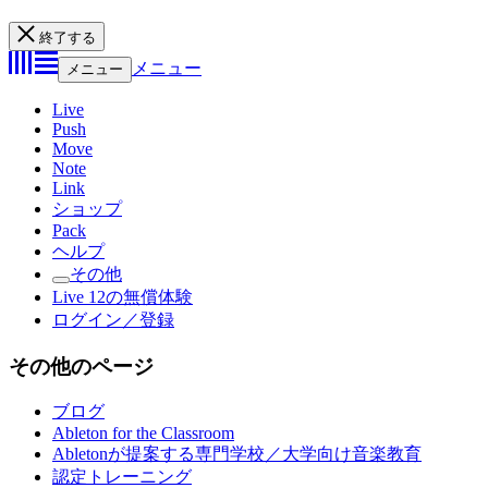
終了する
メニュー
メニュー
Live
Push
Move
Note
Link
ショップ
Pack
ヘルプ
その他
Live 12の無償体験
ログイン／登録
その他のページ
ブログ
Ableton for the Classroom
Abletonが提案する専門学校／大学向け音楽教育
認定トレーニング