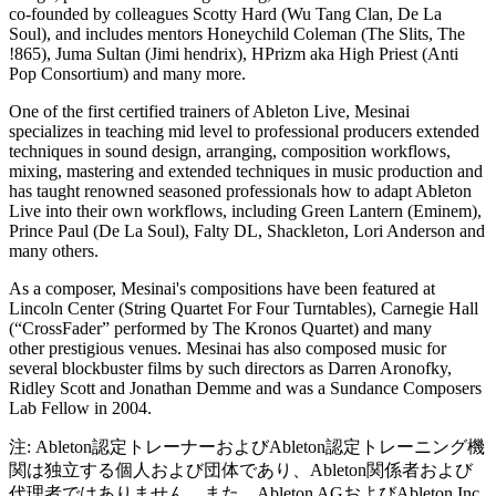
co-founded by colleagues Scotty Hard (Wu Tang Clan, De La
Soul), and includes mentors Honeychild Coleman (The Slits, The
!865), Juma Sultan (Jimi hendrix), HPrizm aka High Priest (Anti
Pop Consortium) and many more.
One of the first certified trainers of Ableton Live, Mesinai
specializes in teaching mid level to professional producers extended
techniques in sound design, arranging, composition workflows,
mixing, mastering and extended techniques in music production and
has taught renowned seasoned professionals how to adapt Ableton
Live into their own workflows, including Green Lantern (Eminem),
Prince Paul (De La Soul), Falty DL, Shackleton, Lori Anderson and
many others.
As a composer, Mesinai's compositions have been featured at
Lincoln Center (String Quartet For Four Turntables), Carnegie Hall
(“CrossFader” performed by The Kronos Quartet) and many
other prestigious venues. Mesinai has also composed music for
several blockbuster films by such directors as Darren Aronofky,
Ridley Scott and Jonathan Demme and was a Sundance Composers
Lab Fellow in 2004.
注: Ableton認定トレーナーおよびAbleton認定トレーニング機
関は独立する個人および団体であり、Ableton関係者および
代理者ではありません。また、Ableton AGおよびAbleton Inc.