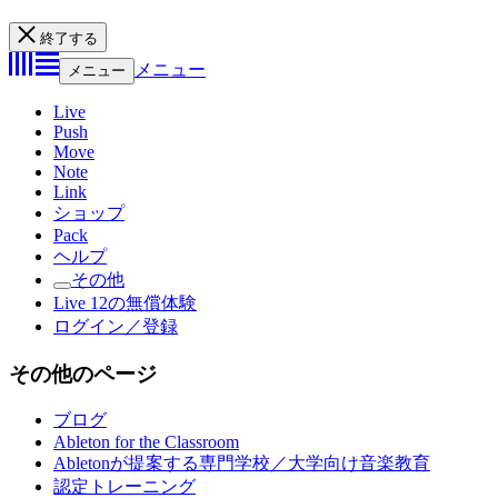
終了する
メニュー
メニュー
Live
Push
Move
Note
Link
ショップ
Pack
ヘルプ
その他
Live 12の無償体験
ログイン／登録
その他のページ
ブログ
Ableton for the Classroom
Abletonが提案する専門学校／大学向け音楽教育
認定トレーニング