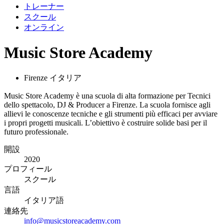
トレーナー
スクール
オンライン
Music Store Academy
Firenze イタリア
Music Store Academy è una scuola di alta formazione per Tecnici
dello spettacolo, DJ & Producer a Firenze. La scuola fornisce agli
allievi le conoscenze tecniche e gli strumenti più efficaci per avviare
i propri progetti musicali. L’obiettivo è costruire solide basi per il
futuro professionale.
開設
2020
プロフィール
スクール
言語
イタリア語
連絡先
info@musicstoreacademy.com