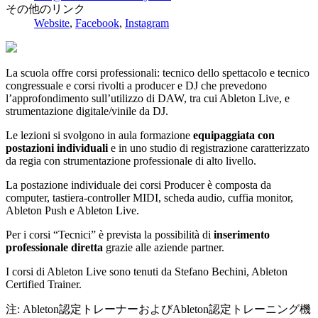
その他のリンク
Website
,
Facebook
,
Instagram
La scuola offre corsi professionali: tecnico dello spettacolo e tecnico
congressuale e corsi rivolti a producer e DJ che prevedono
l’approfondimento sull’utilizzo di DAW, tra cui Ableton Live, e
strumentazione digitale/vinile da DJ.
Le lezioni si svolgono in aula formazione
equipaggiata con
postazioni individuali
e in uno studio di registrazione caratterizzato
da regia con strumentazione professionale di alto livello.
La postazione individuale dei corsi Producer è composta da
computer, tastiera-controller MIDI, scheda audio, cuffia monitor,
Ableton Push e Ableton Live.
Per i corsi “Tecnici” è prevista la possibilità di
inserimento
professionale diretta
grazie alle aziende partner.
I corsi di Ableton Live sono tenuti da Stefano Bechini, Ableton
Certified Trainer.
注: Ableton認定トレーナーおよびAbleton認定トレーニング機