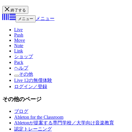
終了する
メニュー
メニュー
Live
Push
Move
Note
Link
ショップ
Pack
ヘルプ
その他
Live 12の無償体験
ログイン／登録
その他のページ
ブログ
Ableton for the Classroom
Abletonが提案する専門学校／大学向け音楽教育
認定トレーニング