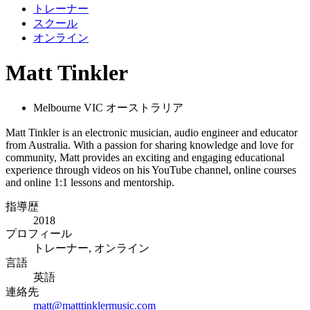
トレーナー
スクール
オンライン
Matt Tinkler
Melbourne VIC オーストラリア
Matt Tinkler is an electronic musician, audio engineer and educator
from Australia. With a passion for sharing knowledge and love for
community, Matt provides an exciting and engaging educational
experience through videos on his YouTube channel, online courses
and online 1:1 lessons and mentorship.
指導歴
2018
プロフィール
トレーナー, オンライン
言語
英語
連絡先
matt@matttinklermusic.com