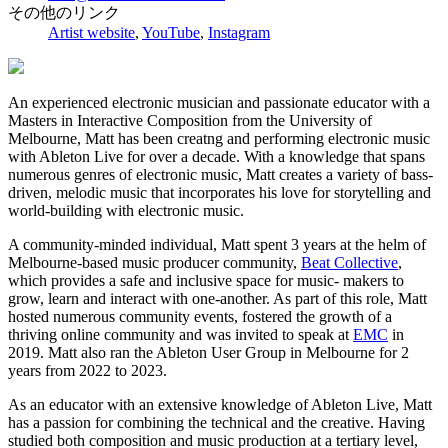
その他のリンク
Artist website
,
YouTube
,
Instagram
An experienced electronic musician and passionate educator with a
Masters in Interactive Composition from the University of
Melbourne, Matt has been creatng and performing electronic music
with Ableton Live for over a decade. With a knowledge that spans
numerous genres of electronic music, Matt creates a variety of bass-
driven, melodic music that incorporates his love for storytelling and
world-building with electronic music.
A community-minded individual, Matt spent 3 years at the helm of
Melbourne-based music producer community,
Beat Collective
,
which provides a safe and inclusive space for music- makers to
grow, learn and interact with one-another. As part of this role, Matt
hosted numerous community events, fostered the growth of a
thriving online community and was invited to speak at
EMC
in
2019. Matt also ran the Ableton User Group in Melbourne for 2
years from 2022 to 2023.
As an educator with an extensive knowledge of Ableton Live, Matt
has a passion for combining the technical and the creative. Having
studied both composition and music production at a tertiary level,