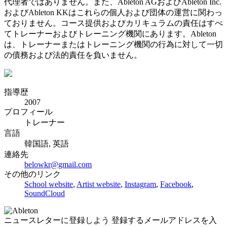
代理者ではありません。また、Ableton AGおよびAbleton Inc.
およびAbleton KKはこれらの個人および団体の運営に関わっ
ておりません。コース提供およびカリキュラムの責任はすべ
てトレーナーおよびトレーニング機関にあります。Ableton
は、トレーナーまたはトレーニング機関の行為に対して一切
の債務および法的責任を負いません。
指導歴
2007
プロフィール
トレーナー
言語
韓国語, 英語
連絡先
belowkr@gmail.com
その他のリンク
School website
,
Artist website
,
Instagram
,
Facebook
,
SoundCloud
ニュースレターに登録しよう
登録するメールアドレスを入