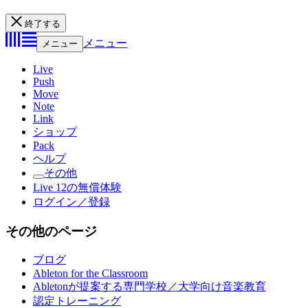
終了する
メニュー
メニュー
Live
Push
Move
Note
Link
ショップ
Pack
ヘルプ
その他
Live 12の無償体験
ログイン／登録
その他のページ
ブログ
Ableton for the Classroom
Abletonが提案する専門学校／大学向け音楽教育
認定トレーニング