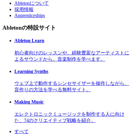
Abletonについて
採用情報
Apprenticeships
Abletonの特設サイト
Ableton Learn
初心者向けのレッスンや、経験豊富なアーティストに
よるサウンドから、音楽制作を学べます。
Learning Synths
ウェブ上で動作するシンセサイザーを操作しながら、
音作りの方法を学べる無料サイト。
Making Music
エレクトロニックミュージックを制作する人に向け
た、74のクリエイティブ戦略を紹介。
すべて